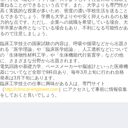
重ねることができるという点です。また、大学よりも専門性が
高く実践的な授業が多いため、密度の濃い学校生活を送ること
もできるでしょう。学費も大学よりやや安く抑えられるのも魅
力的な点です。ただし、企業への就職を希望している場合、大
学卒業が条件となっている場合もあり、不利になる可能性があ
るので注意しましょう。
臨床工学技士の国家試験の内容は、呼吸や循環などから出題さ
れる「医学理論」や「臨床医学総論」、人工透析などについて
の「生体物性材料工学」や「生体機能代行装置学」などの他
に、さまざまな分野から出題されます。
電気回路や基礎力学、ペースメーカーや脳波計といった医療機
器についてなど全部で9科目あり、毎年3月上旬に行われ合格
発表は3月下旬にあります。
臨床工学技士の仕事に興味がある人は、専門サイト
［
http://clinical-engineer.com
］にアクセスして事前に情報収集
をしておくと良いでしょう。