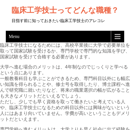
臨床工学技士ってどんな職種？
目指す前に知っておきたい臨床工学技士のアレコレ
Menu
臨床工学技士になるためには、高校卒業後に大学で必要単位を
取って国家試験を受けるか、専門学校で専門的な知識を学び、
国家試験を受けて合格する必要があります。
大学へ進む場合のメリットは、4年制なのでじっくりと学べる
という点にあります。
一般教養科目も学ぶことができるため、専門科目以外にも幅広
い知識を得られることや、修士号を取得したり、博士課程へ進
んで研究職に就いたりなど、将来の職業選択の幅が広がること
も大きなメリットだといえるでしょう。
ただし、少しでも早く資格を取って働きたいと考えている人
や、臨床工学技士になるための科目以外には興味がないという
人にはあまり向いていません。学費が高いということもデメリ
ットだといえます。
専門学校へ進むメリットは、大学よりも早く社会に出て経験を